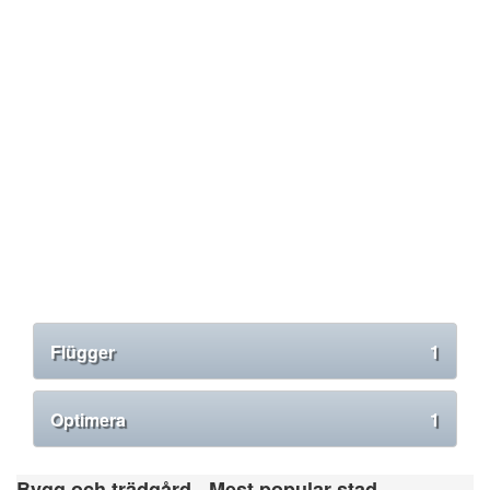
Flügger
1
Optimera
1
Bygg och trädgård - Mest popular stad.